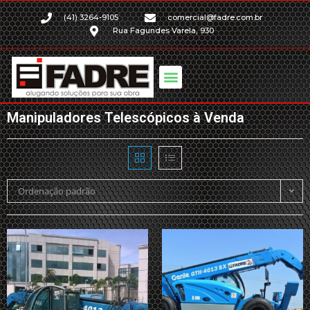
(41) 3264-9105
comercial@fadre.com.br
Rua Fagundes Varela, 930
Manipuladores Telescópicos à Venda
Ordenação padrão