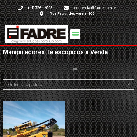
(41) 3264-9105
comercial@fadre.com.br
Rua Fagundes Varela, 930
Manipuladores Telescópicos à Venda
Ordenação padrão