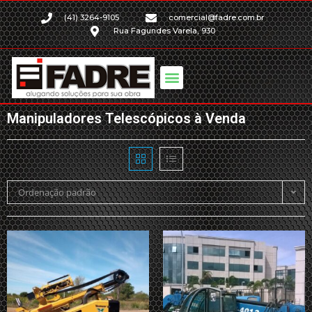
(41) 3264-9105
comercial@fadre.com.br
Rua Fagundes Varela, 930
Manipuladores Telescópicos à Venda
Ordenação padrão