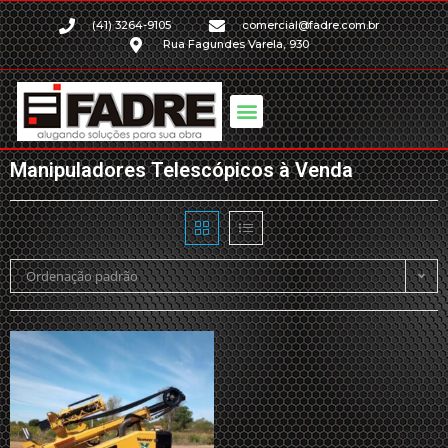
(41) 3264-9105
comercial@fadre.com.br
Rua Fagundes Varela, 930
Manipuladores Telescópicos à Venda
Ordenação padrão